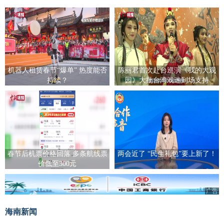
机器人租赁春节“爆单” 热度能否
陈丽君首次赴台巡演《我的大观
持续？
园》大批台湾戏迷到场支持
春节后机票价格回落 多条航线票
两会近了 “民生礼包”要上新了！
价低至300元
广告
海南新闻