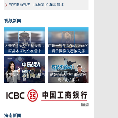
自贸港新视界 | 山海黎乡 花漾昌江
视频新闻
太美了！天空下起大雪，
广州一野生动物园淋雨的
应县木塔屹立在雪中
狮子因像失恋被刷屏
中东战火，烧到了手机电
解码“无人空中重卡”长
脑
鹰-8硬核实力
广告
广告
海南新闻