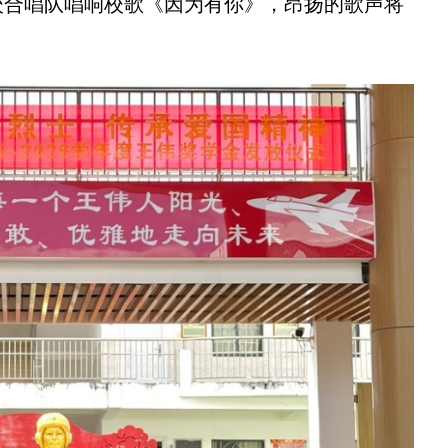
校合唱队唱响校歌《因为有你》，昂扬的歌声将