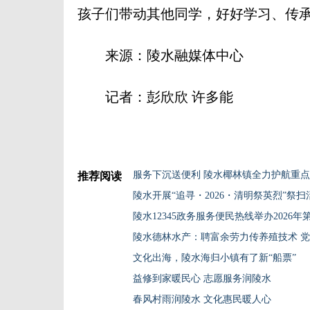
孩子们带动其他同学，好好学习、传承
来源：陵水融媒体中心
记者：彭欣欣 许多能
服务下沉送便利 陵水椰林镇全力护航重
推荐阅读
陵水开展“追寻・2026・清明祭英烈”祭扫
陵水12345政务服务便民热线举办2026年
陵水德林水产：聘富余劳力传养殖技术 
文化出海，陵水海归小镇有了新“船票”
益修到家暖民心 志愿服务润陵水
春风村雨润陵水 文化惠民暖人心