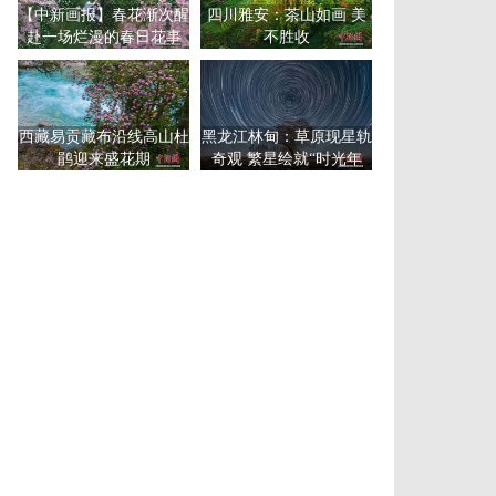
【中新画报】春花渐次醒
四川雅安：茶山如画 美
赴一场烂漫的春日花事
不胜收
西藏易贡藏布沿线高山杜
黑龙江林甸：草原现星轨
鹃迎来盛花期
奇观 繁星绘就“时光年
轮”