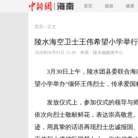
首页
旅游
健康
首页
—正文
陵水海空卫士王伟希望小学举行
2026年04月01日 15:40 来源：
陵水融媒体中心
3月30日上午，陵水团县委联合海
望小学举办“缅怀王伟烈士，传承爱国精神
发放仪式上，参加仪式的领导与师
依次向烈士敬献鲜花，表达崇高敬意
迹，用真挚的话语再现烈士忠诚报国