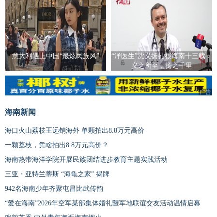
意大利遇上中国“最炫民族风”
“洋医生”沈义扬扎根海南十三载：
义之所至，扬之千里
广告
海南新闻
海口火山荔枝王远销海外 单颗拍出8.8万元高价
一颗荔枝，凭啥拍出8.8万元高价？
海南热带海洋学院开展民族团结进步教育主题实践活动
三亚・亚特兰蒂斯 “海龟之家” 揭牌
942名海南少年齐聚屯昌比武传韵
“爱在海南”2026年空军某部集体婚礼暨军地联谊交友活动温情启幕