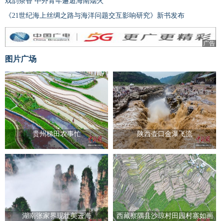
戏韵茶香 中外青年邂逅海南烟火
《21世纪海上丝绸之路与海洋问题交互影响研究》新书发布
广告
图片广场
贵州梯田农事忙
陕西壶口金瀑飞流
湖南张家界现壮美云海
西藏察隅县沙琼村田园村寨如画