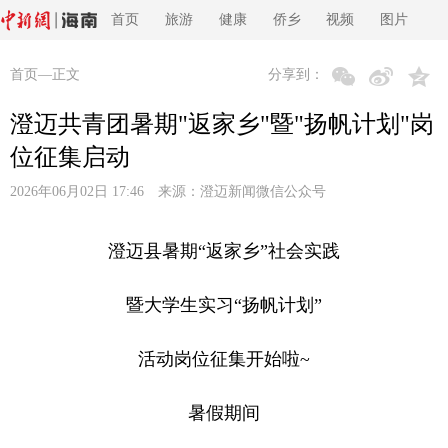
首页
旅游
健康
侨乡
视频
图片
首页
—正文
分享到：
澄迈共青团暑期"返家乡"暨"扬帆计划"岗
位征集启动
2026年06月02日 17:46 来源：
澄迈新闻微信公众号
澄迈县暑期“返家乡”社会实践
暨大学生实习“扬帆计划”
活动岗位征集开始啦~
暑假期间