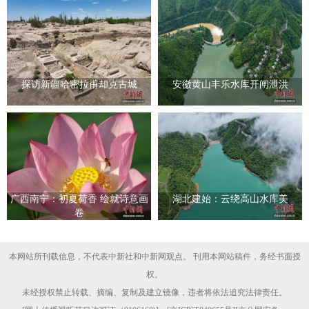
探访新疆哈密拉甫却克古城
安徽黄山丰乐水库开闸泄洪
广西南宁：初夏荷香 绘就诗意画
湖北建始：云绕高山水库美
卷
本网站所刊载信息，不代表中新社和中新网观点。 刊用本网站稿件，务经书面授
权。
未经授权禁止转载、摘编、复制及建立镜像，违者将依法追究法律责任。