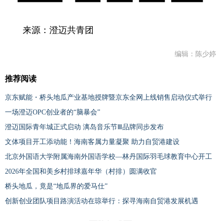
来源：澄迈共青团
编辑：陈少婷
推荐阅读
京东赋能・桥头地瓜产业基地授牌暨京东全网上线销售启动仪式举行
一场澄迈OPC创业者的“脑暴会”
澄迈国际青年城正式启动 漓岛音乐节Ⅲ品牌同步发布
文体项目开工添动能！海南客属力量凝聚 助力自贸港建设
北京外国语大学附属海南外国语学校—林丹国际羽毛球教育中心开工
2026年全国和美乡村排球嘉年华（村排）圆满收官
桥头地瓜，竟是“地瓜界的爱马仕”
创新创业团队项目路演活动在琼举行：探寻海南自贸港发展机遇