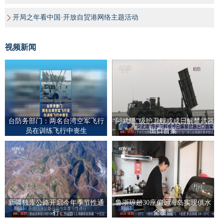
开局之年看中国·开放自贸港网络主题活动
视频新闻
台防务部门：两名台湾空军飞行
“阿武隈”级护卫舰或成日解禁武器
员在训练飞行中丧生
出口首案
新疆独库公路开启今年季节性通
鲁浙琼超30座偏远海岛实现供水
行
全覆盖