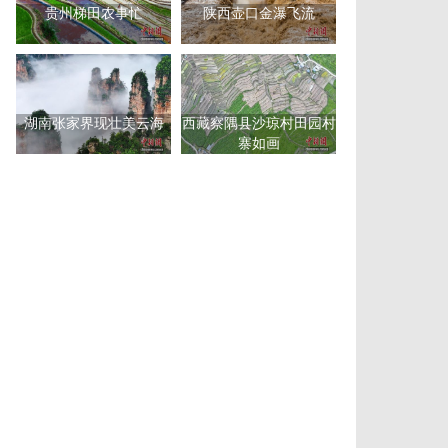
贵州梯田农事忙
陕西壶口金瀑飞流
湖南张家界现壮美云海
西藏察隅县沙琼村田园村
寨如画