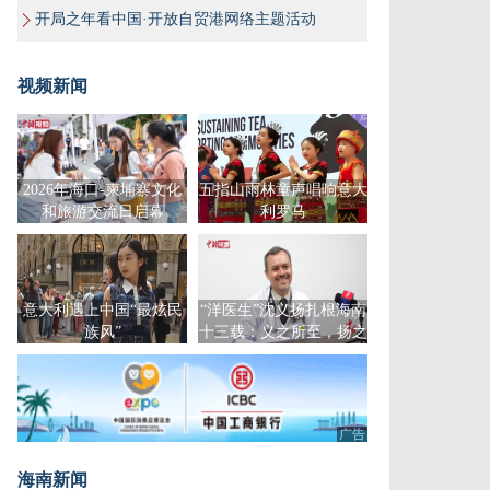
开局之年看中国·开放自贸港网络主题活动
视频新闻
2026年海口-柬埔寨文化
五指山雨林童声唱响意大
和旅游交流日启幕
利罗马
意大利遇上中国“最炫民
“洋医生”沈义扬扎根海南
族风”
十三载：义之所至，扬之
千里
广告
海南新闻