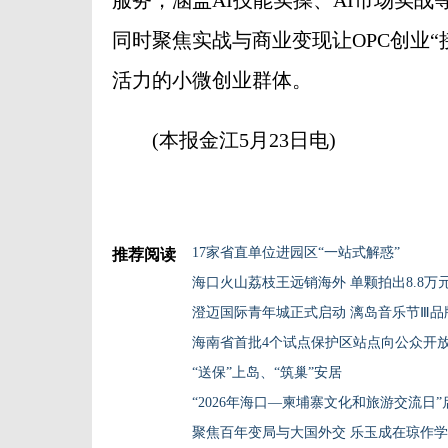
服务，涵盖AI技能实操、AI市场实战
同时聚焦实战与商业变现让OPC创业“
活力的小微创业群体。
(本报金江5月23日电)
17家省直单位进园区“一站式解惑”
推荐阅读
海口火山荔枝王远销海外 单颗拍出8.8万
澄迈国际青年城正式启动 漓岛音乐节Ⅲ品
海南省首批4个试点保护区站点向公众开
“送保”上岛、“筑巢”安居
“2026年海口—柬埔寨文化和旅游交流日”
聚焦百年变局与大国外交 乐玉成在琼作