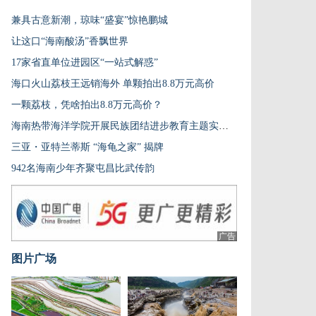
兼具古意新潮，琼味“盛宴”惊艳鹏城
让这口“海南酸汤”香飘世界
17家省直单位进园区“一站式解惑”
海口火山荔枝王远销海外 单颗拍出8.8万元高价
一颗荔枝，凭啥拍出8.8万元高价？
海南热带海洋学院开展民族团结进步教育主题实践活动
三亚・亚特兰蒂斯 “海龟之家” 揭牌
942名海南少年齐聚屯昌比武传韵
广告
图片广场