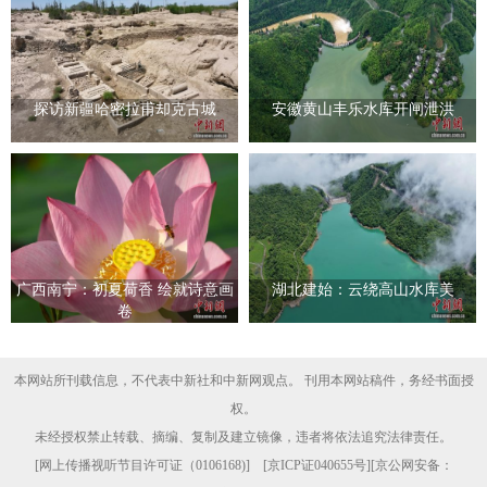
探访新疆哈密拉甫却克古城
安徽黄山丰乐水库开闸泄洪
广西南宁：初夏荷香 绘就诗意画
湖北建始：云绕高山水库美
卷
本网站所刊载信息，不代表中新社和中新网观点。 刊用本网站稿件，务经书面授
权。
未经授权禁止转载、摘编、复制及建立镜像，违者将依法追究法律责任。
[
网上传播视听节目许可证（0106168)
] [
京ICP证040655号
][京公网安备：