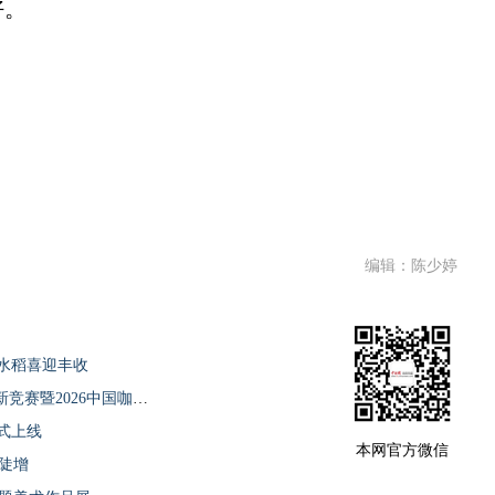
好。
编辑：陈少婷
水稻喜迎丰收
2026年定安县第三届“乡咖”咖啡师技能创新竞赛暨2026中国咖啡冲煮大赛——海南定安赛区
式上线
本网官方微信
单陡增