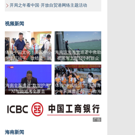
开局之年看中国·开放自贸港网络主题活动
视频新闻
体验中国文化！美国中小
海南琼海海警巡逻中救助
学生写福字、做蜡染、跳
被困海上超12小时群众
竹竿舞
海南全面推进“数智护考”
体验“中式生活”！美国青
AI智能巡考全覆盖
少年从味蕾开始——做海
南粉、调制清补凉、包饺
子
广告
广告
海南新闻