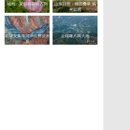
福州：夏日荷花映古刹
山东日照：梯田叠翠 风
光如画
新疆安集海河冲出辫状水
云端瞰八闽大地
系