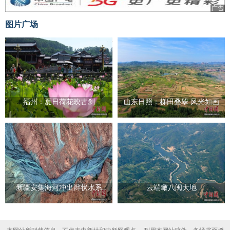
广告
图片广场
福州：夏日荷花映古刹
山东日照：梯田叠翠 风光如画
新疆安集海河冲出辫状水系
云端瞰八闽大地