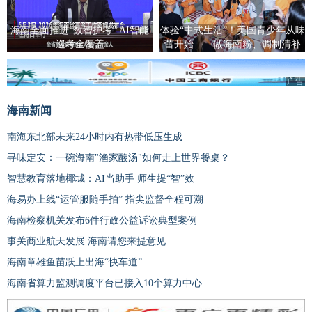
海南全面推进“数智护考” AI智能
体验“中式生活”！美国青少年从味
巡考全覆盖
蕾开始——做海南粉、调制清补
凉、包饺子
广告
海南新闻
南海东北部未来24小时内有热带低压生成
寻味定安：一碗海南"渔家酸汤"如何走上世界餐桌？
智慧教育落地椰城：AI当助手 师生提“智”效
海易办上线“运管服随手拍” 指尖监督全程可溯
海南检察机关发布6件行政公益诉讼典型案例
事关商业航天发展 海南请您来提意见
海南章雄鱼苗跃上出海“快车道”
海南省算力监测调度平台已接入10个算力中心