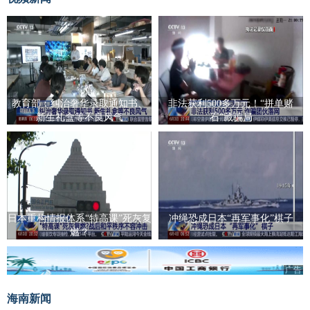
教育部：纠治奢华录取通知书、
非法获利500多万元！“拼单赌
新生礼盒等不良风气
石”藏骗局
日本重构情报体系“特高课”死灰复
冲绳恐成日本“再军事化”棋子
燃？
广告
海南新闻