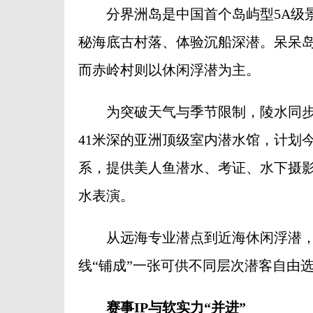
分界洲岛是中国首个岛屿型5A级景
秘海底古村落、体验沉船深潜。呆呆
而赤岭村则以休闲浮潜为主。
为突破天气与季节限制，陵水同步
41米深的亚洲顶级室内潜水馆，计划今
系，提供美人鱼潜水、考证、水下摄
水表演。
从远海专业潜点到近海休闲浮潜，
线“铺成”一张可供不同层次潜客自由选
赛事IP与软实力“并进”