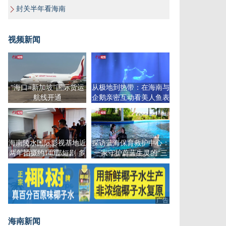
封关半年看海南
视频新闻
“海口=新加坡”国际货运
从极地到热带：在海南与
航线开通
企鹅亲密互动看美人鱼表
演，恍如进入宫崎骏童话
世界
海南陵水国际影视基地近
探访蓝海保育救护中心：
两年拍摄约140部短剧 多
一家守护蔚蓝生灵的“三
部发行海外
甲医院”
广告
海南新闻