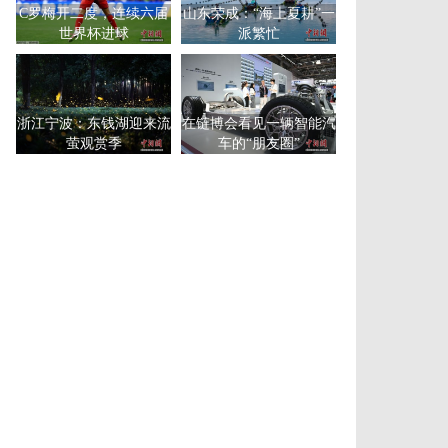
C罗梅开二度，连续六届
山东荣成：“海上夏耕”一
世界杯进球
派繁忙
浙江宁波：东钱湖迎来流
在链博会看见一辆智能汽
萤观赏季
车的“朋友圈”