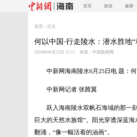
首页
旅游
健康
首页
—正文
何以中国·行走陵水：潜水胜地“
2026年06月25日 12:17 来源：
中国新闻网
中新网海南陵水6月25日电 题：何
中新网记者 张茜翼
跃入海南陵水双帆石海域的那一刻，
巨大的天然水族馆”。阳光穿透深蓝海
翻涌，“像一幅活着的油画”。