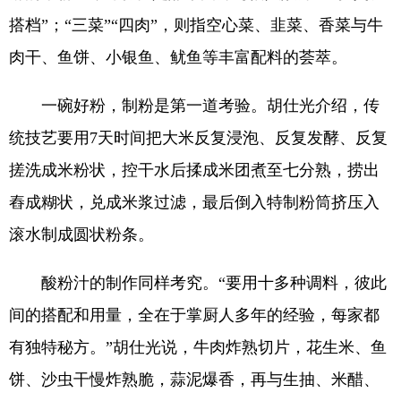
搭档”；“三菜”“四肉”，则指空心菜、韭菜、香菜与牛
肉干、鱼饼、小银鱼、鱿鱼等丰富配料的荟萃。
一碗好粉，制粉是第一道考验。胡仕光介绍，传
统技艺要用7天时间把大米反复浸泡、反复发酵、反复
搓洗成米粉状，控干水后揉成米团煮至七分熟，捞出
舂成糊状，兑成米浆过滤，最后倒入特制粉筒挤压入
滚水制成圆状粉条。
酸粉汁的制作同样考究。“要用十多种调料，彼此
间的搭配和用量，全在于掌厨人多年的经验，每家都
有独特秘方。”胡仕光说，牛肉炸熟切片，花生米、鱼
饼、沙虫干慢炸熟脆，蒜泥爆香，再与生抽、米醋、