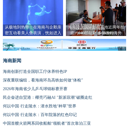
从极地到热带：在海南与企鹅亲
海南陵水国际影视基地近两年拍
密互动看美人鱼表演，恍如进入
摄约140部短剧 多部发行海外
宫崎骏童话世界
广告
海南新闻
海南创新打造全国职工疗休养特色IP
深夜重联编组，看海南环岛高铁如何做“体检”
2026年海南省少儿乒乓球锦标赛开赛
民企奋进自贸港：椰壳巧融AI "新派琼潮"破圈走红
何以中国·行走陵水：潜水胜地“种草”世界
何以中国·行走陵水：百年院落的红色印记
中国首艘火箭网系回收船舶“领航者”首次靠泊三亚