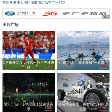
首届粤港澳大湾区海事周活动在广州启动
广告
图片广场
C罗梅开二度，连续六届世界杯进
山东荣成：“海上夏耕”一派繁忙
球
浙江宁波：东钱湖迎来流萤观赏
在链博会看见一辆智能汽车的“朋
季
友圈”