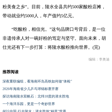
粉美食之乡”。目前，陵水全县共约500家酸粉店摊，
带动就业约5000人，年产值约5亿元。
“吃酸粉，相信光。”这句品牌口号背后，是一位
非遗传承人对一碗好粉的笃定与坚守。面向未来，胡
仕光还有下一步打算：将陵水酸粉推向世界。(完)
编辑：李奥迪
推荐阅读
深夜重联编组，看海南环岛高铁如何做“体检”
2026年海南省少儿乒乓球锦标赛开赛
探访海南陵水双帆石：北纬18度的潜水胜地
一个海洋乐园，更是一个奇妙世界
何以中国·行走陵水：潜水胜地“种草”世界