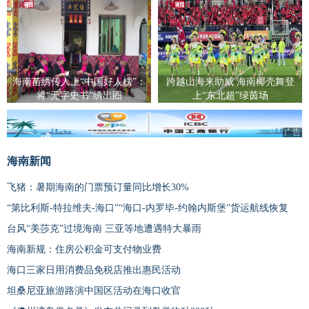
海南苗绣传人上“中国好人榜”：
跨越山海来助威 海南椰壳舞登
将“无字史书”绣出圈
上“东北超”绿茵场
广告
海南新闻
飞猪：暑期海南的门票预订量同比增长30%
“第比利斯-特拉维夫-海口”“海口-内罗毕-约翰内斯堡”货运航线恢复
台风“美莎克”过境海南 三亚等地遭遇特大暴雨
海南新规：住房公积金可支付物业费
海口三家日用消费品免税店推出惠民活动
坦桑尼亚旅游路演中国区活动在海口收官