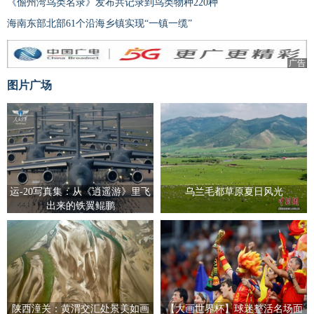
《儋州湾鸟类名录》发布共记录到鸟类物种220种
海南东部北部61个沿海乡镇实现“一镇一缆”
广告
图片广场
运-20写真集：从《逍遥游》里飞
乌兰毛都草原夏日风光
出来的铁翼鲲鹏
陕西潼关：黄渭交汇处景美如画
【大画世界杯】球迷整活名场面