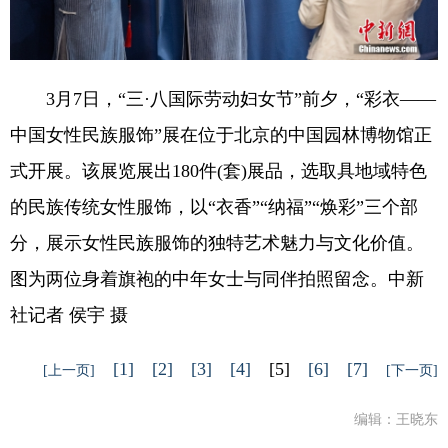
3月7日，“三·八国际劳动妇女节”前夕，“彩衣——
中国女性民族服饰”展在位于北京的中国园林博物馆正
式开展。该展览展出180件(套)展品，选取具地域特色
的民族传统女性服饰，以“衣香”“纳福”“焕彩”三个部
分，展示女性民族服饰的独特艺术魅力与文化价值。
图为两位身着旗袍的中年女士与同伴拍照留念。中新
社记者 侯宇 摄
[1]
[2]
[3]
[4]
[5]
[6]
[7]
[上一页]
[下一页]
编辑：王晓东