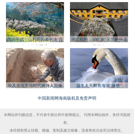
四川平武：山村田园春色浓 百
浙江杭州：500“岁”玉兰树开花
年古梅花正盛
迎客来
埃及发现罗马时代狮身人面像
越冬大天鹅青海湖“修整”
中国新闻网海南版权及免责声明
本网站所刊载信息，不代表中新社和中新网观点。 刊用本网站稿件，务经书面授
权。
未经授权禁止转载、摘编、复制及建立镜像，违者将依法追究法律责任。