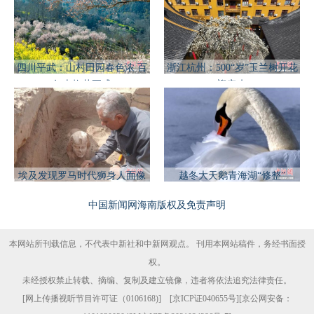
四川平武：山村田园春色浓 百
浙江杭州：500“岁”玉兰树开花
年古梅花正盛
迎客来
埃及发现罗马时代狮身人面像
越冬大天鹅青海湖“修整”
中国新闻网海南版权及免责声明
本网站所刊载信息，不代表中新社和中新网观点。 刊用本网站稿件，务经书面授
权。
未经授权禁止转载、摘编、复制及建立镜像，违者将依法追究法律责任。
[
网上传播视听节目许可证（0106168)
] [
京ICP证040655号
][京公网安备：