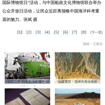
国际博物馆日”活动，与中国船政文化博物馆联合举办
公众开放日活动，让民众近距离领略中国海洋科考重
器的魅力。张斌 摄
[1]
[2]
[3]
[4]
[5]
[6]
[7]
[8]
[下一页]
编辑：王晓东
“探索二号”科考船停靠福州 吸
福建莆田：湄洲岛海涂现水
引民众参观
上“森林”