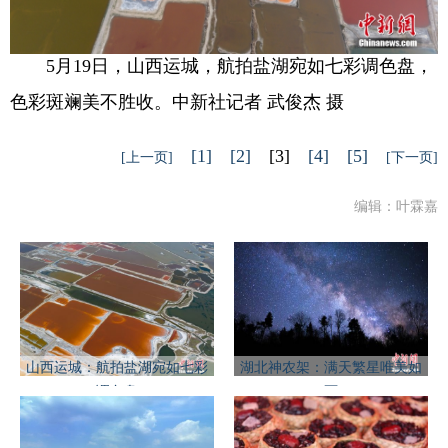
5月19日，山西运城，航拍盐湖宛如七彩调色盘，
色彩斑斓美不胜收。中新社记者 武俊杰 摄
[1]
[2]
[3]
[4]
[5]
[上一页]
[下一页]
编辑：叶霖嘉
山西运城：航拍盐湖宛如七彩
湖北神农架：满天繁星唯美如
调色盘
画