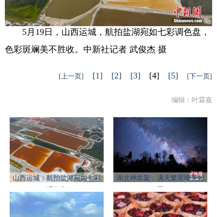
5月19日，山西运城，航拍盐湖宛如七彩调色盘，
色彩斑斓美不胜收。中新社记者 武俊杰 摄
[1]
[2]
[3]
[4]
[5]
[上一页]
[下一页]
编辑：叶霖嘉
山西运城：航拍盐湖宛如七彩
湖北神农架：满天繁星唯美如
调色盘
画