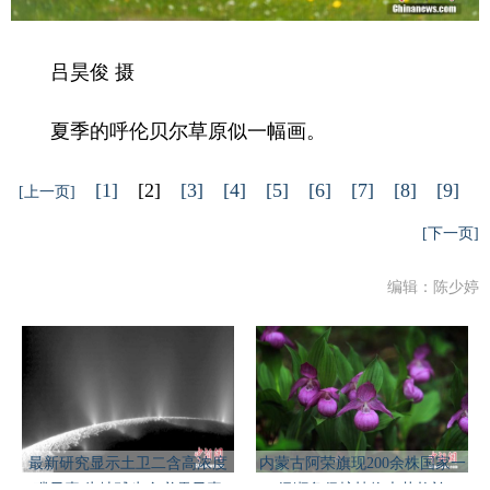
吕昊俊 摄
夏季的呼伦贝尔草原似一幅画。
[1]
[2]
[3]
[4]
[5]
[6]
[7]
[8]
[9]
[上一页]
[下一页]
编辑：陈少婷
最新研究显示土卫二含高浓度
内蒙古阿荣旗现200余株国家一
磷元素 为地球生命必需元素
级濒危保护植物大花杓兰