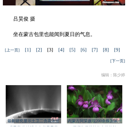
吕昊俊 摄
坐在蒙古包里也能闻到夏日的气息。
[1]
[2]
[3]
[4]
[5]
[6]
[7]
[8]
[9]
[上一页]
[下一页]
编辑：陈少婷
最新研究显示土卫二含高浓度
内蒙古阿荣旗现200余株国家一
磷元素 为地球生命必需元素
级濒危保护植物大花杓兰