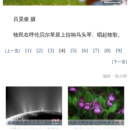
吕昊俊 摄
牧民在呼伦贝尔草原上拉响马头琴、唱起牧歌。
[1]
[2]
[3]
[4]
[5]
[6]
[7]
[8]
[9]
[上一页]
[下一页]
编辑：陈少婷
最新研究显示土卫二含高浓度
内蒙古阿荣旗现200余株国家一
磷元素 为地球生命必需元素
级濒危保护植物大花杓兰