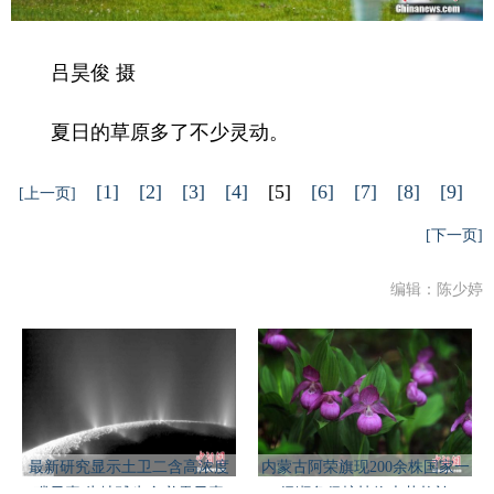
吕昊俊 摄
夏日的草原多了不少灵动。
[1]
[2]
[3]
[4]
[5]
[6]
[7]
[8]
[9]
[上一页]
[下一页]
编辑：陈少婷
最新研究显示土卫二含高浓度
内蒙古阿荣旗现200余株国家一
磷元素 为地球生命必需元素
级濒危保护植物大花杓兰