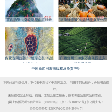
陕西西安：秦岭翠华山红叶云
“莫斯科季节”：金秋美食文化节
海美景同现
火热进行
内蒙古阿拉善：“地球心脏”乌兰
广西贺州：20多万亩茶园进入
湖壮美迷人
秋茶采摘期
中国新闻网海南版权及免责声明
本网站所刊载信息，不代表中新社和中新网观点。 刊用本网站稿件，务经书面授
权。
未经授权禁止转载、摘编、复制及建立镜像，违者将依法追究法律责任。
[
网上传播视听节目许可证（0106168)
] [
京ICP证040655号
][京公网安备：
110102003042] [
京ICP备2021034286号-7
]