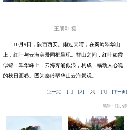
王朋刚 摄
10月9日，陕西西安。雨过天晴，在秦岭翠华山
上，红叶与云海美景同框呈现。群山之间，红叶如霞
似锦；翠华峰上，云海奔涌似浪，构成一幅动人心魄
的秋日画卷。图为秦岭翠华山云海景观。
[1]
[2]
[3]
[4]
[上一页]
[下一页]
编辑：陈少婷