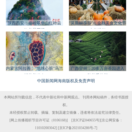
陕西西安：秦岭翠华山红叶云
“莫斯科季节”：金秋美食文化节
海美景同现
火热进行
内蒙古阿拉善：“地球心脏”乌兰
广西贺州：20多万亩茶园进入
湖壮美迷人
秋茶采摘期
中国新闻网海南版权及免责声明
本网站所刊载信息，不代表中新社和中新网观点。 刊用本网站稿件，务经书面授
权。
未经授权禁止转载、摘编、复制及建立镜像，违者将依法追究法律责任。
[
网上传播视听节目许可证（0106168)
] [
京ICP证040655号
][京公网安备：
110102003042] [
京ICP备2021034286号-7
]