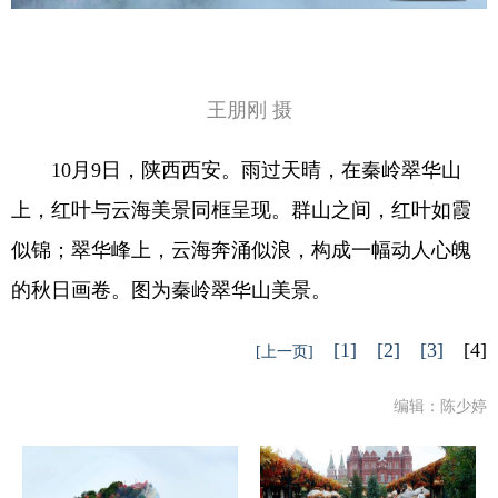
王朋刚 摄
10月9日，陕西西安。雨过天晴，在秦岭翠华山
上，红叶与云海美景同框呈现。群山之间，红叶如霞
似锦；翠华峰上，云海奔涌似浪，构成一幅动人心魄
的秋日画卷。图为秦岭翠华山美景。
[1]
[2]
[3]
[4]
[上一页]
编辑：陈少婷