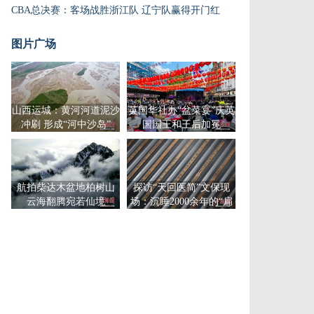
CBA总决赛：客场战胜浙江队 辽宁队赢得开门红
图片广场
山西运城：黄河河道泥沙
英国华社办“盆菜宴”庆英
冲刷 形成“河中沙岛”
国国王和王后加冕
航拍柴达木盆地柏树山
探访“天回医简”文保现
云海翻腾宛若仙境
场：沉睡2000余年的“扁
鹊医书”将面世