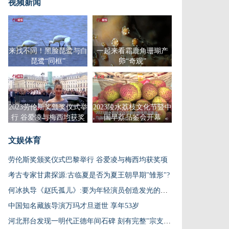
视频新闻
来找不同！黑脸琵鹭与白
一起来看霜鹿角珊瑚产
琵鹭“同框”
卵“奇观”
2023劳伦斯奖颁奖仪式举
2023陵水荔枝文化节暨中
行 谷爱凌与梅西均获奖
国早荔品鉴会开幕
项
文娱体育
劳伦斯奖颁奖仪式巴黎举行 谷爱凌与梅西均获奖项
考古专家甘肃探源:古临夏是否为夏王朝早期"雏形"?
何冰执导《赵氏孤儿》:要为年轻演员创造发光的机会
中国知名藏族导演万玛才旦逝世 享年53岁
河北邢台发现一明代正德年间石碑 刻有完整"宗支图"