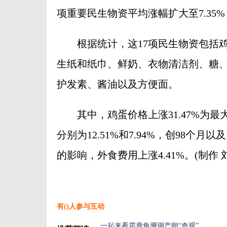
项重要民生物资平均涨幅扩大至7.35%
根据统计，这17项民生物资包括鸡
生纸和纸巾、鲜奶、衣物清洁剂、糖
护发素、酱油以及方便面。
其中，鸡蛋价格上涨31.47%为最大
分别为12.51%和7.94%，创98个
的影响，外食费用上涨4.41%。(制作 
有(
)人参与互动
一起来看霜鹿角珊瑚产卵“奇观”