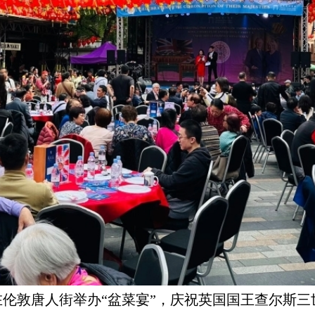
伦敦唐人街举办“盆菜宴”，庆祝英国国王查尔斯三