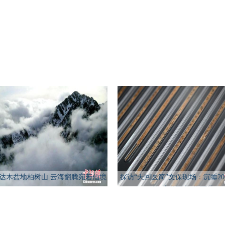
达木盆地柏树山 云海翻腾宛若仙境
探访“天回医简”文保现场：沉睡20
的“扁鹊医书”将面世