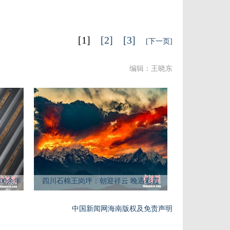
[1]
[2]
[3]
[下一页]
编辑：王晓东
00余年
四川石棉王岗坪：朝迎祥云 晚遇彩霞
中国新闻网海南版权及免责声明