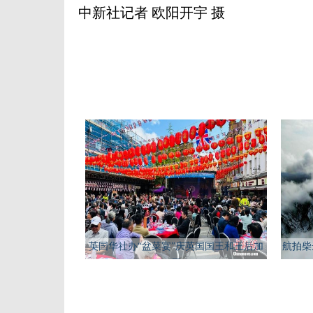
中新社记者 欧阳开宇 摄
英国华社办“盆菜宴”庆英国国王和王后加
航拍柴
冕