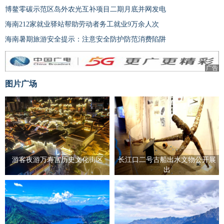
博鳌零碳示范区岛外农光互补项目二期月底并网发电
海南212家就业驿站帮助劳动者务工就业9万余人次
海南暑期旅游安全提示：注意安全防护防范消费陷阱
广告
图片广场
游客夜游万寿宫历史文化街区
长江口二号古船出水文物公开展
出