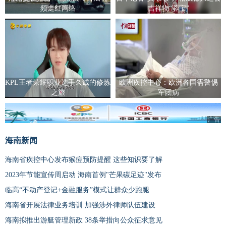
频走红网络
吉祥物“蓉宝”
KPL王者荣耀职业选手久诚的修炼
欧洲疾控中心：欧洲各国需警惕
之旅
军团病
广告
海南新闻
海南省疾控中心发布猴痘预防提醒 这些知识要了解
2023年节能宣传周启动 海南首例"芒果碳足迹"发布
临高“不动产登记+金融服务”模式让群众少跑腿
海南省开展法律业务培训 加强涉外律师队伍建设
海南拟推出游艇管理新政 38条举措向公众征求意见