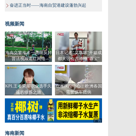
奋进正当时——海南自贸港建设蓬勃兴起
视频新闻
海南交警推出一高能反转
日本记者“义墩墩”开箱成
普法视频走红网络
都大运会吉祥物“蓉宝”
KPL王者荣耀职业选手久
欧洲疾控中心：欧洲各国
诚的修炼之旅
需警惕军团病
广告
广告
海南新闻