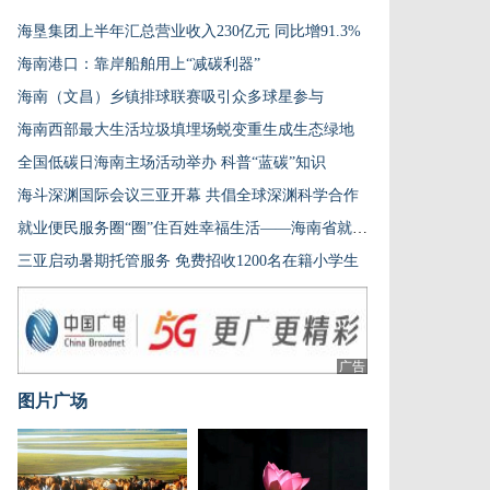
海垦集团上半年汇总营业收入230亿元 同比增91.3%
海南港口：靠岸船舶用上“减碳利器”
海南（文昌）乡镇排球联赛吸引众多球星参与
海南西部最大生活垃圾填埋场蜕变重生成生态绿地
全国低碳日海南主场活动举办 科普“蓝碳”知识
海斗深渊国际会议三亚开幕 共倡全球深渊科学合作
就业便民服务圈“圈”住百姓幸福生活——海南省就业驿站有212家，今年共帮助劳动者务工就业9万余人次
三亚启动暑期托管服务 免费招收1200名在籍小学生
广告
图片广场