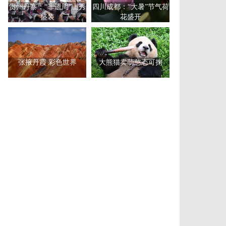
贵州丹寨：“非遗周”上秀
四川成都：“大暑”节气荷
盛装
花盛开
张掖丹霞 彩色世界
大熊猫卖萌憨态可掬