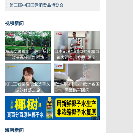
第三届中国国际消费品博览会
视频新闻
海南交警推出一高能反转
日本记者“义墩墩”开箱成
普法视频走红网络
都大运会吉祥物“蓉宝”
KPL王者荣耀职业选手久
欧洲疾控中心：欧洲各国
诚的修炼之旅
需警惕军团病
广告
广告
海南新闻