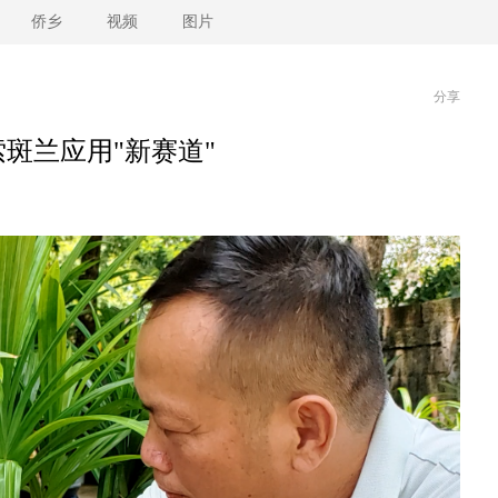
侨乡
视频
图片
分享
斑兰应用"新赛道"