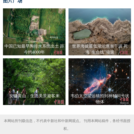
图片广场
中国已知最早陶排水系统出土 距
世界海拔最低湖泊逐渐干涸 死
今约4000年
海“生命线”缩退
安徽黄山：生态美景迎客来
韦伯太空望远镜拍到神秘问号状
物体
本网站所刊载信息，不代表中新社和中新网观点。 刊用本网站稿件，务经书面授
权。