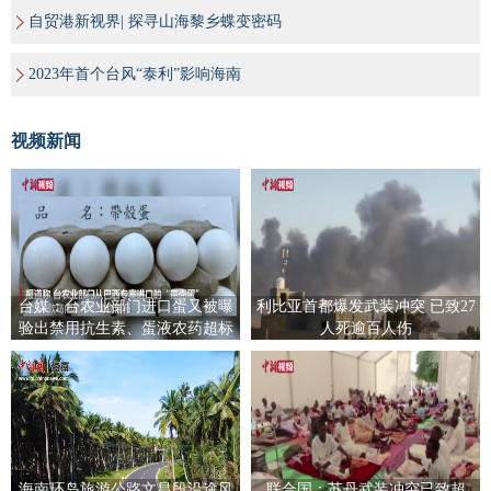
自贸港新视界| 探寻山海黎乡蝶变密码
2023年首个台风“泰利”影响海南
视频新闻
台媒：台农业部门进口蛋又被曝
利比亚首都爆发武装冲突 已致27
验出禁用抗生素、蛋液农药超标
人死逾百人伤
海南环岛旅游公路文昌段沿途风
联合国：苏丹武装冲突已致超