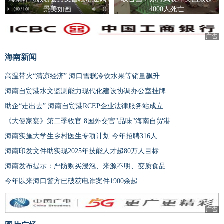
景美如画
4000人死亡
广告
海南新闻
高温带火“清凉经济” 海口雪糕冷饮水果等销量飙升
海南自贸港水文监测能力现代化建设协调办公室挂牌
助企“走出去” 海南自贸港RCEP企业法律服务站成立
《大使家宴》第二季收官 8国外交官"品味"海南自贸港
海南实施大学生乡村医生专项计划 今年招聘316人
海南印发文件助实现2025年技能人才超80万人目标
海南发布提示：严防购买浸泡、来源不明、变质食品
今年以来海口警方已破获电诈案件1900余起
广告