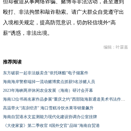
但却被迫从事网络诈骗、赌博等非法活动，甚至遭到
殴打、非法拘禁和敲诈勒索。请广大群众自觉遵守出
入境相关规定，提高防范意识，切勿轻信境外“高
薪”诱惑，非法出境。
编辑：叶霖嘉
推荐阅读
东方破获一起非法贩卖含“依托咪酯”电子烟案件
海南海岸警察端掉一流动赌博窝点抓获9名涉赌人员
2023年海峡两岸休闲农业发展（海南）研讨会开幕
海南12位书画名家作品参展“重庆之约”西部陆海新通道美术书法作品展
高温带火“清凉经济” 海口雪糕冷饮水果等销量飙升
海南自贸港水文监测能力现代化建设协调办公室挂牌
《大使家宴》第二季收官 8国外交官"品味"海南自贸港