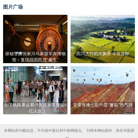
图片广场
探秘甘肃张家川马家塬车舆博物
四川大竹稻浪飘香 丰收在即
馆：复现战国西戎“豪车”
全国铁路暑运累计发送旅客突破6
甘肃张掖七彩丹霞“邂逅”热气球
亿人次
本网站所刊载信息，不代表中新社和中新网观点。 刊用本网站稿件，务经书面授