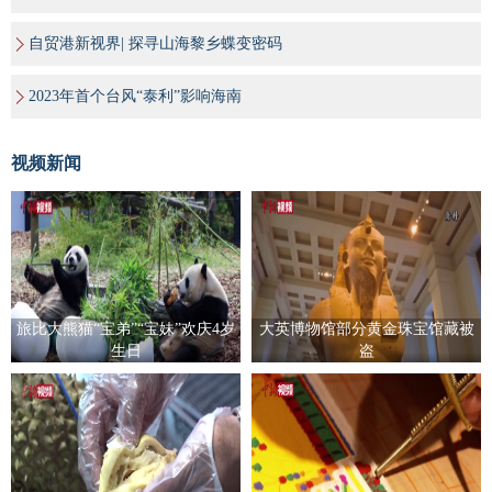
自贸港新视界| 探寻山海黎乡蝶变密码
2023年首个台风“泰利”影响海南
视频新闻
旅比大熊猫“宝弟”“宝妹”欢庆4岁
大英博物馆部分黄金珠宝馆藏被
生日
盗