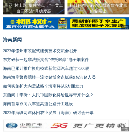
三亚"树上熟"榴莲特点："一黄二
扎什伦布寺彩砂坛城首次在北京
白三不沾"且糖度高
绘制展出
广告
海南新闻
2023年儋州市装配式建筑技术交流会召开
东方破获一起非法贩卖含“依托咪酯”电子烟案件
海南已累计推广换电模式新能源汽车超过7500辆
海南海岸警察端掉一流动赌博窝点抓获9名涉赌人员
如何实施扩大内需战略？海南将从6方面发力
东西问丨李昕：人民币国际化将给世界带来什么？
海南首条双向八车道高速公路开工建设
2023年海峡两岸休闲农业发展（海南）研讨会开幕
广告