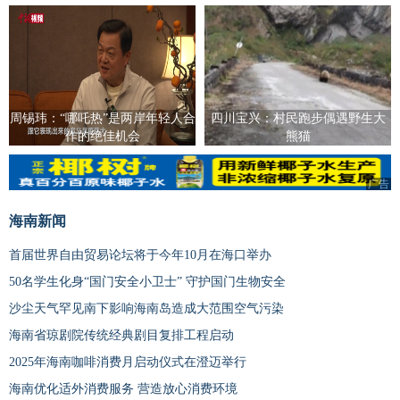
周锡玮：“哪吒热”是两岸年轻人合
四川宝兴：村民跑步偶遇野生大
作的绝佳机会
熊猫
广告
广告
海南新闻
首届世界自由贸易论坛将于今年10月在海口举办
50名学生化身“国门安全小卫士” 守护国门生物安全
沙尘天气罕见南下影响海南岛造成大范围空气污染
海南省琼剧院传统经典剧目复排工程启动
2025年海南咖啡消费月启动仪式在澄迈举行
海南优化适外消费服务 营造放心消费环境