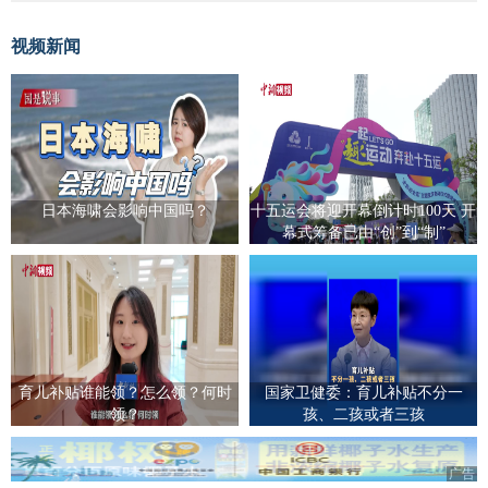
视频新闻
日本海啸会影响中国吗？
十五运会将迎开幕倒计时100天 开
幕式筹备已由“创”到“制”
育儿补贴谁能领？怎么领？何时
国家卫健委：育儿补贴不分一
领？
孩、二孩或者三孩
广告