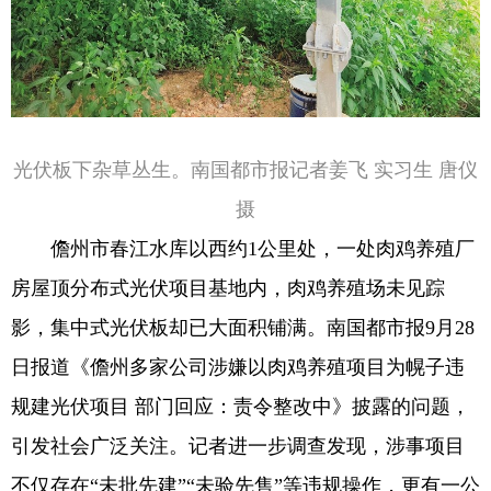
光伏板下杂草丛生。南国都市报记者姜飞 实习生 唐仪
摄
儋州市春江水库以西约1公里处，一处肉鸡养殖厂
房屋顶分布式光伏项目基地内，肉鸡养殖场未见踪
影，集中式光伏板却已大面积铺满。南国都市报9月28
日报道《儋州多家公司涉嫌以肉鸡养殖项目为幌子违
规建光伏项目 部门回应：责令整改中》披露的问题，
引发社会广泛关注。记者进一步调查发现，涉事项目
不仅存在“未批先建”“未验先售”等违规操作，更有一公