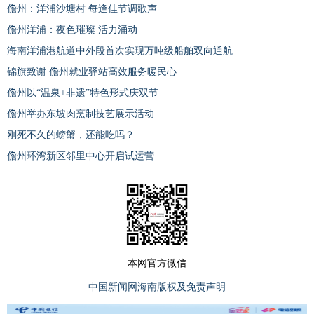
儋州：洋浦沙塘村 每逢佳节调歌声
儋州洋浦：夜色璀璨 活力涌动
海南洋浦港航道中外段首次实现万吨级船舶双向通航
锦旗致谢 儋州就业驿站高效服务暖民心
儋州以“温泉+非遗”特色形式庆双节
儋州举办东坡肉烹制技艺展示活动
刚死不久的螃蟹，还能吃吗？
儋州环湾新区邻里中心开启试运营
本网官方微信
中国新闻网海南版权及免责声明