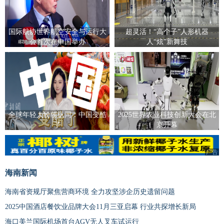
国际航协世界航空安全与运行大
超灵活！“高个子”人形机器
会首次在中国举办
人“炫”新舞技
全球年轻人纷纷认同：中国变酷
2025世界农业科技创新大会在北
了
京开幕
广告
海南新闻
海南省资规厅聚焦营商环境 全力攻坚涉企历史遗留问题
2025中国酒店餐饮业品牌大会11月三亚启幕 行业共探增长新局
海口美兰国际机场首台AGV无人叉车试运行