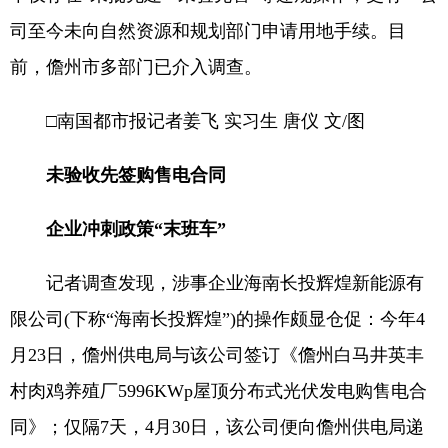
司至今未向自然资源和规划部门申请用地手续。目
前，儋州市多部门已介入调查。
□南国都市报记者姜飞 实习生 唐仪 文/图
未验收先签购售电合同
企业冲刺政策“末班车”
记者调查发现，涉事企业海南长投辉煌新能源有
限公司(下称“海南长投辉煌”)的操作颇显仓促：今年4
月23日，儋州供电局与该公司签订《儋州白马井英丰
村肉鸡养殖厂5996KWp屋顶分布式光伏发电购售电合
同》；仅隔7天，4月30日，该公司便向儋州供电局递