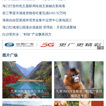
海口打造特色主题邮局绘就文旅融合新画卷
前三季度洋浦港货物吞吐量完成6183.92万吨
海南自由贸易港跨境资金集中运营中心落地昌江
海口红城湖公园漫步道破损 管理处：月底完成重铺
白沙荣邦乡：“村味”产业飘香四方
广告
图片广场
九寨沟秋景如画引游人
九寨沟白河金猴谷：野生川金丝
猴萌态十足