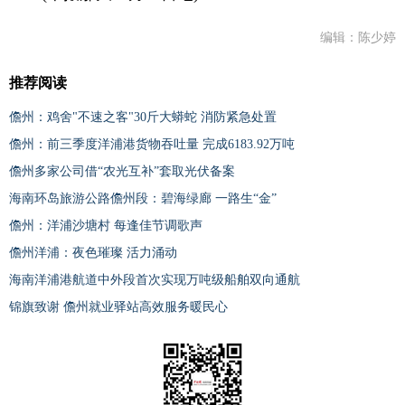
编辑：陈少婷
推荐阅读
儋州：鸡舍"不速之客"30斤大蟒蛇 消防紧急处置
儋州：前三季度洋浦港货物吞吐量 完成6183.92万吨
儋州多家公司借“农光互补”套取光伏备案
海南环岛旅游公路儋州段：碧海绿廊 一路生“金”
儋州：洋浦沙塘村 每逢佳节调歌声
儋州洋浦：夜色璀璨 活力涌动
海南洋浦港航道中外段首次实现万吨级船舶双向通航
锦旗致谢 儋州就业驿站高效服务暖民心