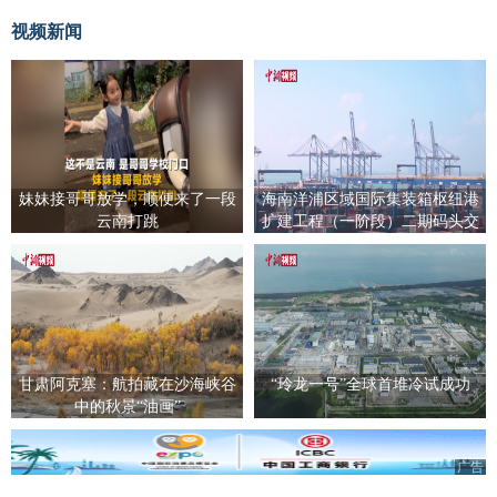
视频新闻
妹妹接哥哥放学，顺便来了一段
海南洋浦区域国际集装箱枢纽港
云南打跳
扩建工程（一阶段）二期码头交
工验收
甘肃阿克塞：航拍藏在沙海峡谷
“玲龙一号”全球首堆冷试成功
中的秋景“油画”
广告