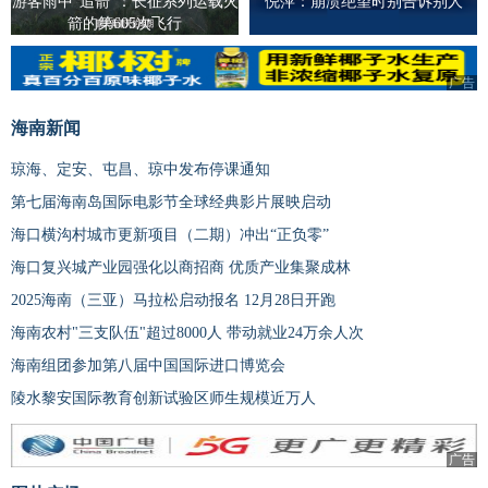
游客雨中“追箭”：长征系列运载火
倪萍：崩溃绝望时别告诉别人
箭的第605次飞行
广告
广告
海南新闻
琼海、定安、屯昌、琼中发布停课通知
第七届海南岛国际电影节全球经典影片展映启动
海口横沟村城市更新项目（二期）冲出“正负零”
海口复兴城产业园强化以商招商 优质产业集聚成林
2025海南（三亚）马拉松启动报名 12月28日开跑
海南农村"三支队伍"超过8000人 带动就业24万余人次
海南组团参加第八届中国国际进口博览会
陵水黎安国际教育创新试验区师生规模近万人
广告