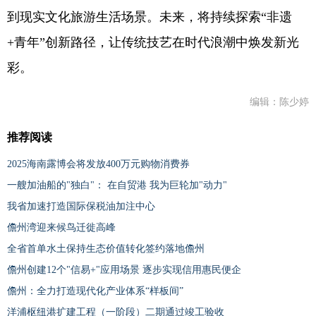
到现实文化旅游生活场景。未来，将持续探索“非遗
+青年”创新路径，让传统技艺在时代浪潮中焕发新光
彩。
编辑：陈少婷
推荐阅读
2025海南露博会将发放400万元购物消费券
一艘加油船的"独白"： 在自贸港 我为巨轮加"动力"
我省加速打造国际保税油加注中心
儋州湾迎来候鸟迁徙高峰
全省首单水土保持生态价值转化签约落地儋州
儋州创建12个"信易+"应用场景 逐步实现信用惠民便企
儋州：全力打造现代化产业体系“样板间”
洋浦枢纽港扩建工程（一阶段）二期通过竣工验收