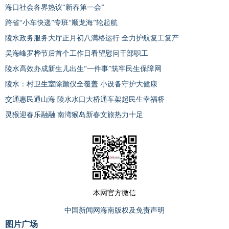
海口社会各界热议“新春第一会”
跨省“小车快递”专班“顺龙海”轮起航
陵水政务服务大厅正月初八满格运行 全力护航复工复产
吴海峰罗桦节后首个工作日看望慰问干部职工
陵水高效办成新生儿出生“一件事”筑牢民生保障网
陵水：村卫生室除颤仪全覆盖 小设备守护大健康
交通惠民通山海 陵水水口大桥通车架起民生幸福桥
灵猴迎春乐融融 南湾猴岛新春文旅热力十足
本网官方微信
中国新闻网海南版权及免责声明
图片广场