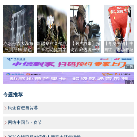
赤水丹霞大瀑布
新疆察布查尔县
【图片故事】探
【冬奥画刊】中
气势磅礴 景色
白番红花提前半
访西藏边境一线
国红，燃动赛场
迷人
个月顶冰盛开
戍边军人新年里
的高海拔坚守
广告
广告
专题推荐
民企奋进自贸港
网络中国节 · 春节