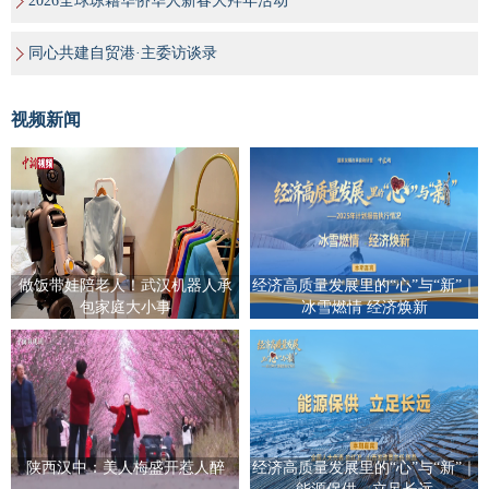
2026全球琼籍华侨华人新春大拜年活动
同心共建自贸港·主委访谈录
视频新闻
做饭带娃陪老人！武汉机器人承
经济高质量发展里的“心”与“新”｜
包家庭大小事
冰雪燃情 经济焕新
陕西汉中：美人梅盛开惹人醉
经济高质量发展里的“心”与“新”｜