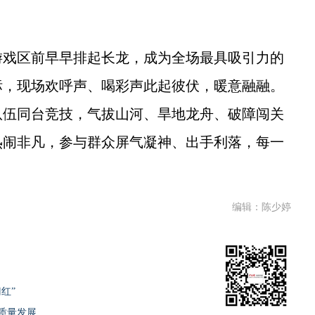
戏区前早早排起长龙，成为全场最具吸引力的
标，现场欢呼声、喝彩声此起彼伏，暖意融融。
队伍同台竞技，气拔山河、旱地龙舟、破障闯关
热闹非凡，参与群众屏气凝神、出手利落，每一
编辑：陈少婷
红”
高质量发展