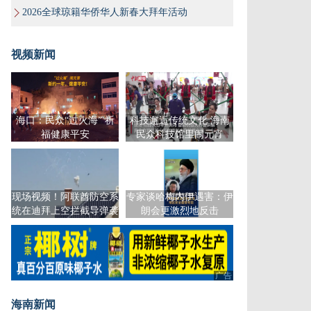
2026全球琼籍华侨华人新春大拜年活动
视频新闻
海口：民众“过火海” 祈
科技邂逅传统文化 海南
福健康平安
民众科技馆里闹元宵
现场视频！阿联酋防空系
专家谈哈梅内伊遇害：伊
统在迪拜上空拦截导弹袭
朗会更激烈地反击
击
广告
海南新闻