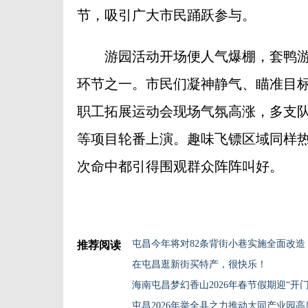
节，吸引广大市民踊跃参与。
游园活动开场便人气爆棚，套鸭游
环节之一。市民们凝神静气、瞄准目
职工拓展运动会现场气氛高涨，多支
等项目轮番上演。趣味飞镖区域同样
次命中都引得围观群众阵阵叫好。
屯昌今年将对82条背街小巷实施全面改造
推荐阅读
在屯昌逛新街买特产，很快乐！
海南屯昌梦幻香山2026年春节假期迎“开门
屯昌2026年举全县之力推动大同产业园