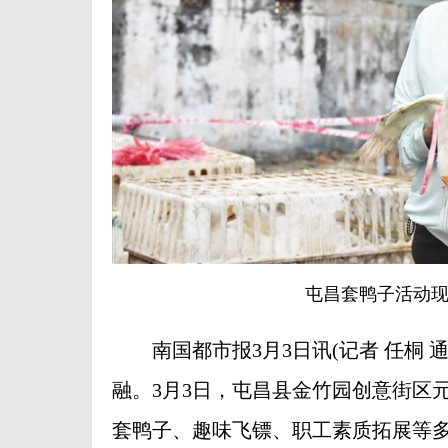
屯昌套鸭子活动现
南国都市报3月3日讯(记者 任桐 
融。3月3日，屯昌县金竹园创意街区
套鸭子、趣味飞镖、职工素质拓展等