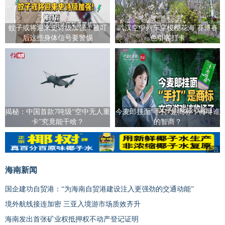
蚊子或将迎来史诗级加强！被叮
武汉空中列车穿梭樱花海 赛博春
后这些身体信号要警惕
色引客打卡
揭秘：中国首款7吨级“空中无人重
今麦郎挂面“手打”是商标，侮辱谁
卡”究竟能干啥？
的智商？
广告
广告
海南新闻
国企建功自贸港：“为海南自贸港建设注入更强劲的交通动能”
境外航线接连加密 三亚入境游市场质效齐升
海南发出首张矿业权抵押权不动产登记证明