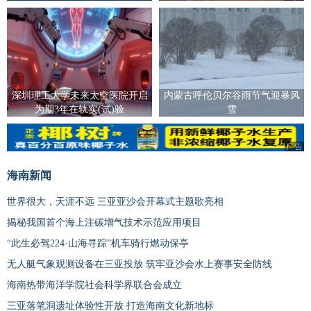
深圳理工大学未来太空医院开启
内蒙古呼伦贝尔谷雨节气迎暴风
为期3年在轨实(试)验
雪
广告
海南新闻
世界很大，天涯不远 三亚亚沙会开幕式主题歌亮相
揭秘我国首个海上注碳增气技术示范应用项目
“此生必驾224·山海寻踪”机车骑行燃动保亭
无人艇气象观测设备在三亚投放 筑牢亚沙会水上赛事安全防线
海南热带海洋学院社会科学界联合会成立
三亚落笔洞遗址体验性开放 打造海南文化新地标