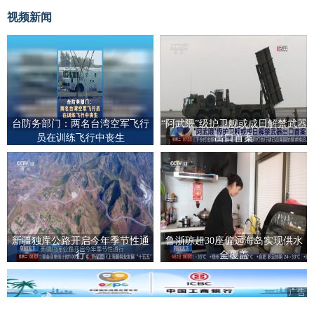
视频新闻
台防务部门：两名台湾空军飞行
“阿武隈”级护卫舰或成日解禁武器
员在训练飞行中丧生
出口首案
新疆独库公路开启今年季节性通
鲁浙琼超30座偏远海岛实现供水
行
全覆盖
广告