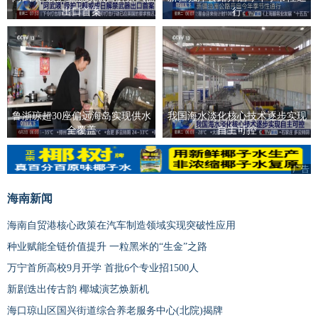
出口首案
行
鲁浙琼超30座偏远海岛实现供水
我国海水淡化核心技术逐步实现
全覆盖
自主可控
广告
广告
海南新闻
海南自贸港核心政策在汽车制造领域实现突破性应用
种业赋能全链价值提升 一粒黑米的“生金”之路
万宁首所高校9月开学 首批6个专业招1500人
新剧迭出传古韵 椰城演艺焕新机
海口琼山区国兴街道综合养老服务中心(北院)揭牌