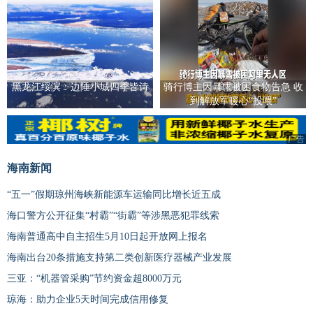
黑龙江绥滨：边陲小城四季皆诗
骑行博主因暴雪被困食物告急 收
到解放军暖心“投喂”
广告
海南新闻
“五一”假期琼州海峡新能源车运输同比增长近五成
海口警方公开征集“村霸”“街霸”等涉黑恶犯罪线索
海南普通高中自主招生5月10日起开放网上报名
海南出台20条措施支持第二类创新医疗器械产业发展
三亚：“机器管采购”节约资金超8000万元
琼海：助力企业5天时间完成信用修复