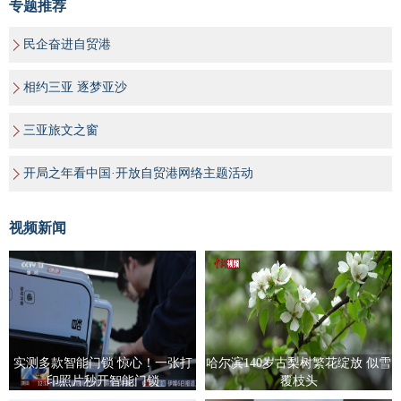
专题推荐
民企奋进自贸港
相约三亚 逐梦亚沙
三亚旅文之窗
开局之年看中国·开放自贸港网络主题活动
视频新闻
实测多款智能门锁 惊心！一张打
哈尔滨140岁古梨树繁花绽放 似雪
印照片秒开智能门锁
覆枝头