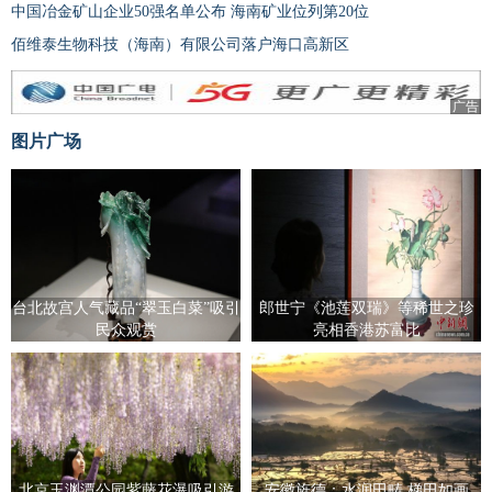
中国冶金矿山企业50强名单公布 海南矿业位列第20位
佰维泰生物科技（海南）有限公司落户海口高新区
广告
图片广场
台北故宫人气藏品“翠玉白菜”吸引
郎世宁《池莲双瑞》等稀世之珍
民众观赏
亮相香港苏富比
北京玉渊潭公园紫藤花瀑吸引游
安徽旌德：水润田畴 梯田如画