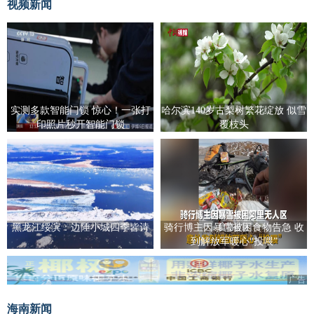
视频新闻
实测多款智能门锁 惊心！一张打
哈尔滨140岁古梨树繁花绽放 似雪
印照片秒开智能门锁
覆枝头
黑龙江绥滨：边陲小城四季皆诗
骑行博主因暴雪被困食物告急 收
到解放军暖心“投喂”
广告
海南新闻