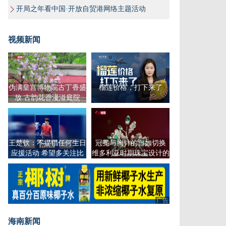
开局之年看中国·开放自贸港网络主题活动
视频新闻
伪满皇宫博物院古丁香盛
榴莲价格，打下来了
放 古韵花香漫溢庭院
王楚钦：不提倡任何生日
冠冕与胸针的自如切换
应援活动 希望多关注比
维多利亚时期珠宝设计的
赛
智慧
广告
广告
海南新闻