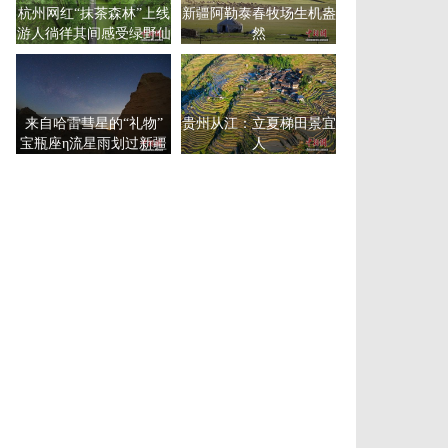
杭州网红“抹茶森林”上线
新疆阿勒泰春牧场生机盎
游人徜徉其间感受绿野仙
然
踪
来自哈雷彗星的“礼物”
贵州从江：立夏梯田景宜
宝瓶座η流星雨划过新疆
人
尉犁夜空