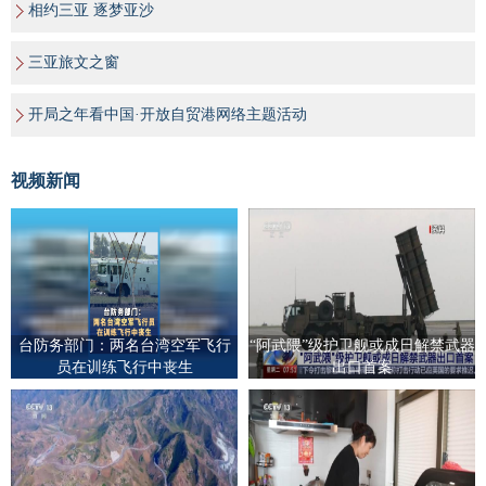
相约三亚 逐梦亚沙
三亚旅文之窗
开局之年看中国·开放自贸港网络主题活动
视频新闻
台防务部门：两名台湾空军飞行
“阿武隈”级护卫舰或成日解禁武器
员在训练飞行中丧生
出口首案