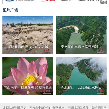
广告
图片广场
探访新疆哈密拉甫却克古城
安徽黄山丰乐水库开闸泄洪
广西南宁：初夏荷香 绘就诗意画
湖北建始：云绕高山水库美
卷
本网站所刊载信息，不代表中新社和中新网观点。 刊用本网站稿件，务经书面授