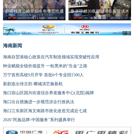
新疆独库公路开启今年季节性通
鲁浙琼超30座偏远海岛实现供水
行
全覆盖
广告
海南新闻
海南自贸港核心政策在汽车制造领域实现突破性应用
种业赋能全链价值提升 一粒黑米的“生金”之路
万宁首所高校9月开学 首批6个专业招1500人
新剧迭出传古韵 椰城演艺焕新机
海口琼山区国兴街道综合养老服务中心(北院)揭牌
海口出台措施进一步规范涉企行政执法
海口江东新区海文南路市政化改造完成近七成
2026“民族品牌-中国服务”系列盛典举行