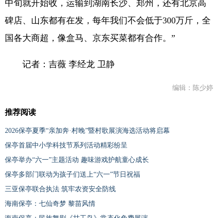
中旬就开始收，运输到湖南长沙、郑州，还有北京高
碑店、山东都有在发，每年我们不会低于300万斤，全
国各大商超，像盒马、京东买菜都有合作。”
记者：吉薇 李经龙 卫静
编辑：陈少婷
推荐阅读
2026保亭夏季“亲加奔·村晚”暨村歌展演海选活动将启幕
保亭首届中小学科技节系列活动精彩纷呈
保亭举办“六一”主题活动 趣味游戏护航童心成长
保亭多部门联动为孩子们送上“六一”节日祝福
三亚保亭联合执法 筑牢农资安全防线
海南保亭：七仙奇梦 黎苗风情