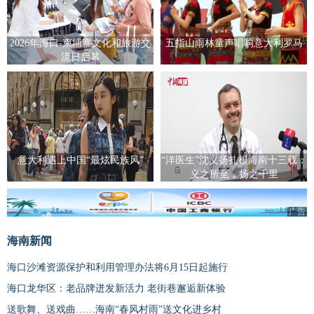
2026年海口-柬埔寨文化和旅游交
五指山雨林童声唱响意大利罗马
流日启幕
意大利遇上中国“最炫民族风”
“洋医生”沈义扬扎根海南十三载：
义之所至，扬之千里
广告
海南新闻
海口沙滩资源保护和利用管理办法将6月15日起施行
海口龙华区：老品牌迸发新活力 老街巷邂逅新体验
送歌舞、送戏曲……海南“春风村雨”送文化进乡村