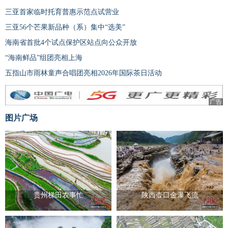
三亚首家临时托育普惠示范点试营业
三亚56个芒果新品种（系）集中“选美”
海南省首批4个试点保护区站点向公众开放
“海南鲜品”组团亮相上海
五指山市雨林童声合唱团亮相2026年国际茶日活动
广告
图片广场
贵州梯田农事忙
陕西壶口金瀑飞流