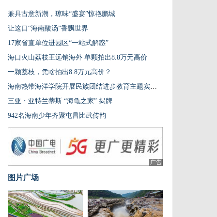
兼具古意新潮，琼味“盛宴”惊艳鹏城
让这口“海南酸汤”香飘世界
17家省直单位进园区“一站式解惑”
海口火山荔枝王远销海外 单颗拍出8.8万元高价
一颗荔枝，凭啥拍出8.8万元高价？
海南热带海洋学院开展民族团结进步教育主题实践活动
三亚・亚特兰蒂斯 “海龟之家” 揭牌
942名海南少年齐聚屯昌比武传韵
广告
图片广场