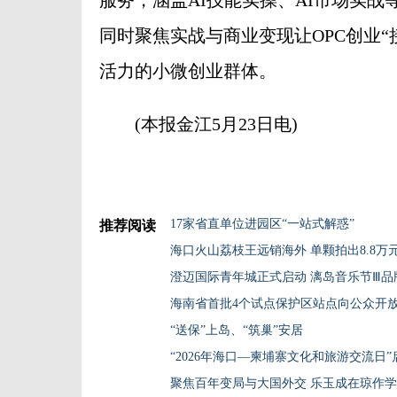
服务，涵盖AI技能实操、AI市场实战
同时聚焦实战与商业变现让OPC创业“
活力的小微创业群体。
(本报金江5月23日电)
17家省直单位进园区“一站式解惑”
推荐阅读
海口火山荔枝王远销海外 单颗拍出8.8万
澄迈国际青年城正式启动 漓岛音乐节Ⅲ品
海南省首批4个试点保护区站点向公众开
“送保”上岛、“筑巢”安居
“2026年海口—柬埔寨文化和旅游交流日”
聚焦百年变局与大国外交 乐玉成在琼作