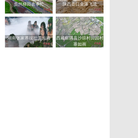
贵州梯田农事忙
陕西壶口金瀑飞流
湖南张家界现壮美云海
西藏察隅县沙琼村田园村
寨如画