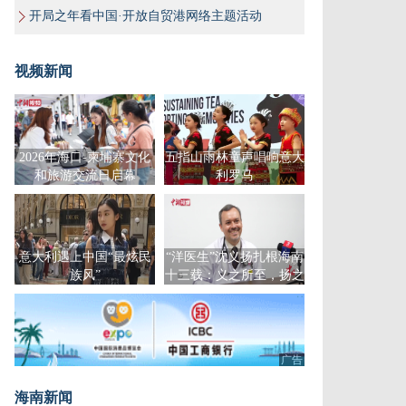
开局之年看中国·开放自贸港网络主题活动
视频新闻
2026年海口-柬埔寨文化
五指山雨林童声唱响意大
和旅游交流日启幕
利罗马
意大利遇上中国“最炫民
“洋医生”沈义扬扎根海南
族风”
十三载：义之所至，扬之
千里
广告
海南新闻