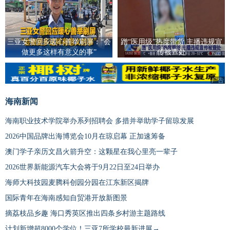
三亚女警回应暖心善举刷屏：“会
蹭“医用级”热度带货 主播违规宣
做更多这样有意义的事”
传被查处
广告
海南新闻
海南职业技术学院举办系列招聘会 多措并举助学子留琼发展
2026中国品牌出海博览会10月在琼启幕 正加速筹备
澳门学子亲历文昌火箭升空：这颗星在我心里亮一辈子
2026世界新能源汽车大会将于9月22日至24日举办
海师大科技园麦腾科创园分园在江东新区揭牌
国际青年在海南感知自贸港开放新图景
摘荔枝品乡趣 海口秀英区推出四条乡村游主题路线
计划新增超8000个学位！三亚7所学校最新进展→