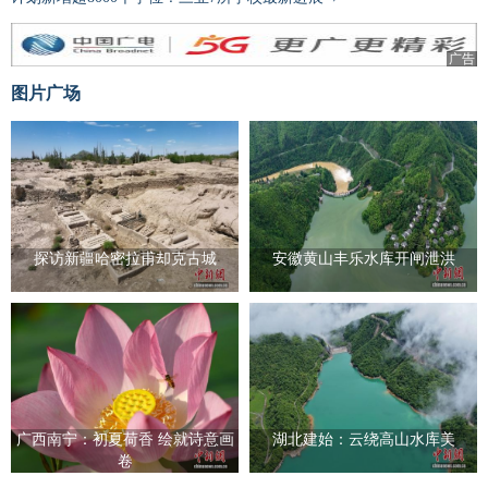
广告
图片广场
探访新疆哈密拉甫却克古城
安徽黄山丰乐水库开闸泄洪
广西南宁：初夏荷香 绘就诗意画
湖北建始：云绕高山水库美
卷