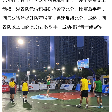
先开打，青年有为队开局表现亮眼，一度掌握赛场主
动权。湖景队凭借积极拼抢紧咬比分。比赛后半程，
湖景队骤然提升防守强度，迅速反超比分。最终，湖
景队以15:10的比分击败对手，成功摘得青年组冠军。