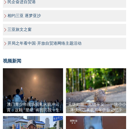
民企奋进自贸港
相约三亚 逐梦亚沙
三亚旅文之窗
开局之年看中国·开放自贸港网络主题活动
视频新闻
澳门青少年现场观礼火箭冲云
“见饼如面、见信平安”：一块小小
霄：这颗 “星星”将照亮我一生
薄饼何以承载百年侨脉记忆？