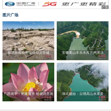
广告
图片广场
探访新疆哈密拉甫却克古城
安徽黄山丰乐水库开闸泄洪
广西南宁：初夏荷香 绘就诗意画
湖北建始：云绕高山水库美
卷