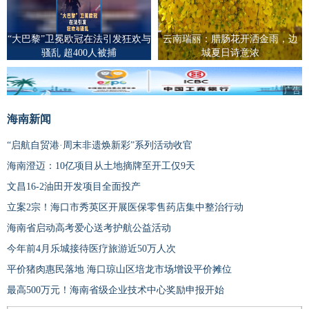
“大巴黎”卫冕欧冠在法引发狂欢与
云南瑞丽：腊肠花开洒金雨，边
骚乱 超400人被捕
城夏日诗意浓
广告
海南新闻
“启航自贸港·周末非遗焕新彩”系列活动收官
海南澄迈：10亿项目从土地摘牌至开工仅9天
文昌16-2油田开发项目全面投产
立案2宗！海口市秀英区开展医保零售药店集中整治行动
海南省启动高考爱心送考护航公益活动
今年前4月乐城接待医疗旅游近50万人次
平价猪肉惠民落地 海口琼山区培龙市场增设平价摊位
最高500万元！海南省级企业技术中心奖励申报开始