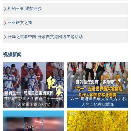
相约三亚 逐梦亚沙
三亚旅文之窗
开局之年看中国·开放自贸港网络主题活动
视频新闻
在轨驻留210天！神舟二十一号航
“六一”走进世界最大零食店 几代
天员乘组返回纪实
人的回忆在此重逢