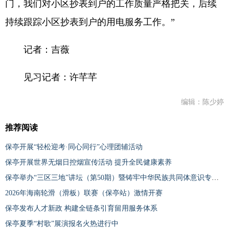
门，我们对小区抄表到户的工作质量严格把关，后续
持续跟踪小区抄表到户的用电服务工作。”
记者：吉薇
见习记者：许芊芊
编辑：陈少婷
推荐阅读
保亭开展“轻松迎考·同心同行”心理团辅活动
保亭开展世界无烟日控烟宣传活动 提升全民健康素养
保亭举办“三区三地”讲坛（第50期）暨铸牢中华民族共同体意识专题培训
2026年海南轮滑（滑板）联赛（保亭站）激情开赛
保亭发布人才新政 构建全链条引育留用服务体系
保亭夏季“村歌”展演报名火热进行中