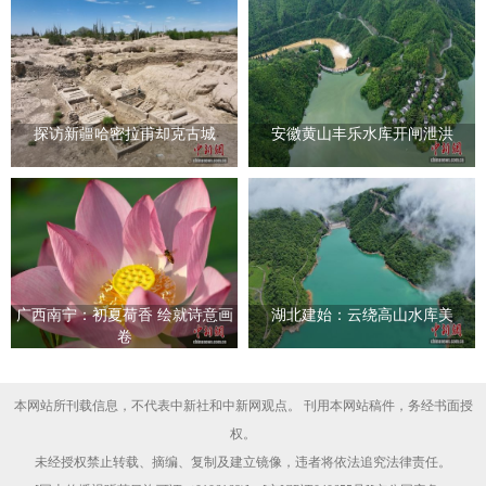
探访新疆哈密拉甫却克古城
安徽黄山丰乐水库开闸泄洪
广西南宁：初夏荷香 绘就诗意画
湖北建始：云绕高山水库美
卷
本网站所刊载信息，不代表中新社和中新网观点。 刊用本网站稿件，务经书面授
权。
未经授权禁止转载、摘编、复制及建立镜像，违者将依法追究法律责任。