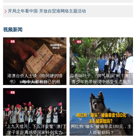
开局之年看中国·开放自贸港网络主题活动
视频新闻
港澳台侨人士谈《给阿嬷的情
蒜香味叶子、“脾气暴躁”树？澳门
书》：每个人都有自己的根
青少年热带秘境中感受生态魅力
“上九天揽月，下五洋捉鳖” 澳门
网红狗“锄头”被偷宰卖180元，主
学子近距离感受国家科创实力
人能获赔吗？